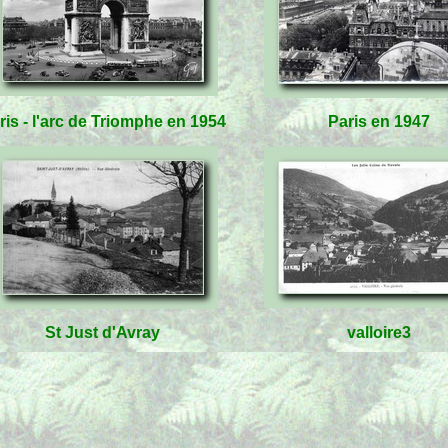
ris - l'arc de Triomphe en 1954
Paris en 1947
St Just d'Avray
valloire3