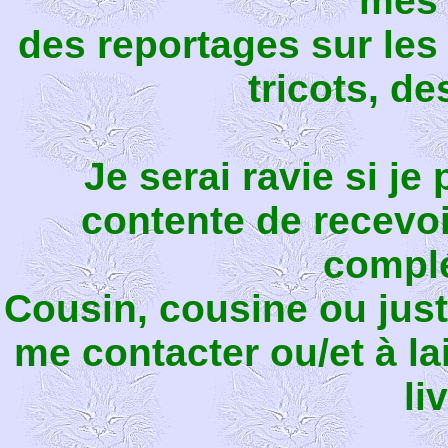
mes 
des reportages sur les 
tricots, de
Je serai ravie si je
contente de recevo
compl
Cousin, cousine ou just
me contacter ou/et à l
li